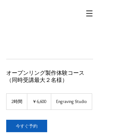
​「想いが伝わる、ハワイと繋がる」
オープンリング製作体験コース
（同時受講最大２名様）
6,600
円
2時間
2
￥6,600
Engraving Studio
時
間
今すぐ予約