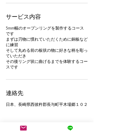
サービス内容
5mm幅のオープンリングを製作するコース
です
まずは刃物に慣れていただくために銅板など
に練習
そして丸める前の板状の物に好きな柄を彫っ
ていただき
その後リング状に曲げるまでを体験するコー
連絡先
日本、長崎県西彼杵郡長与町平木場郷１０２
​ハワイアンショップ Nanala Hawaii​​
〒851-2123 長崎県西彼杵郡長与町まなび野2-1-4