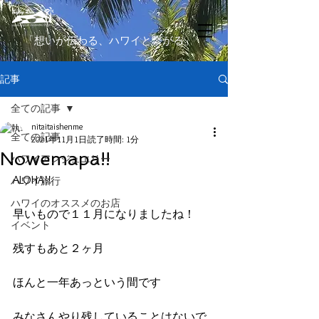
​「想いが伝わる、ハワイと繋がる」
記事
全ての記事
nitaitaishenme
全ての記事
2021年11月1日
読了時間: 1分
Nowemapa!!
ハワイアンジュエリー
ALOHA!!
ハワイ旅行
ハワイのオススメのお店
早いもので１１月になりましたね！
イベント
残すもあと２ヶ月
ほんと一年あっという間です
みなさんやり残していることはないで