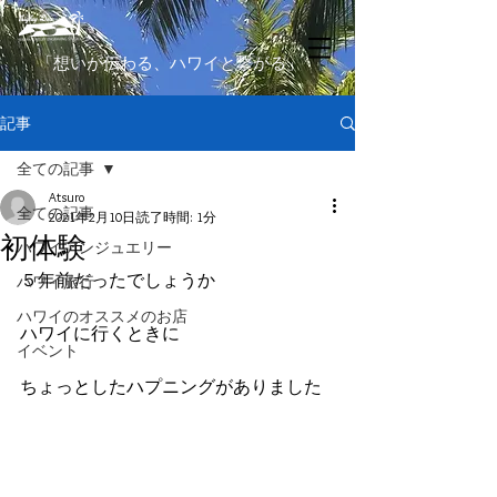
​「想いが伝わる、ハワイと繋がる」
記事
全ての記事
Atsuro
全ての記事
2021年2月10日
読了時間: 1分
初体験
ハワイアンジュエリー
５年前だったでしょうか
ハワイ旅行
ハワイのオススメのお店
ハワイに行くときに
イベント
ちょっとしたハプニングがありました