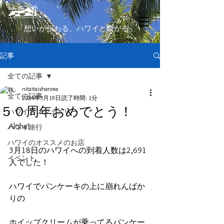
​「想いが伝わる、ハワイと繋がる」
記事
全ての記事
nitaitaishenme
全ての記事
2024年3月19日
読了時間: 1分
５０周年おめでとう！
ハワイアンジュエリー
Aloha!
ハワイ旅行
ハワイのオススメのお店
3月18日のハワイへの到着人数は2,691
イベント
人でした！
ハワイでパンケーキの上に崩れんばか
りの
ホイップクリームが乗ってるパンケー