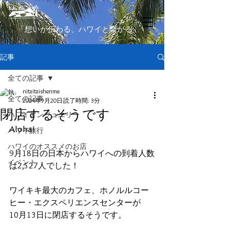
​「想いが伝わる、ハワイと繋がる」
記事
全ての記事
nitaitaishenme
全ての記事
2024年9月20日
読了時間: 3分
閉店するそうです
ハワイアンジュエリー
Aloha!
ハワイ旅行
ハワイのオススメのお店
9月18日の日本からハワイへの到着人数
イベント
は2,527人でした！
ワイキキ最大のカフェ、ホノルルコー
ヒー・エクスペリエンスセンターが
10月13日に閉店するそうです。