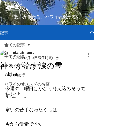
​「想いが伝わる、ハワイと繋がる」
記事
全ての記事
nitaitaishenme
全ての記事
2021年12月15日
読了時間: 1分
神々が流す涙の雫
ハワイアンジュエリー
Aloha!
ハワイ旅行
ハワイのオススメのお店
今週の土曜日はかなり冷え込みそうで
イベント
すね。。。
寒いの苦手なわたくしは
今から憂鬱ですw