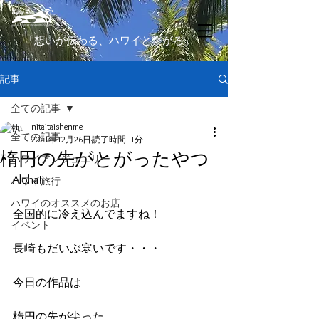
​「想いが伝わる、ハワイと繋がる」
記事
全ての記事
nitaitaishenme
全ての記事
2021年12月26日
読了時間: 1分
楕円の先がとがったやつ
ハワイアンジュエリー
Aloha!
ハワイ旅行
ハワイのオススメのお店
全国的に冷え込んでますね！
イベント
長崎もだいぶ寒いです・・・
今日の作品は
楕円の先が尖った