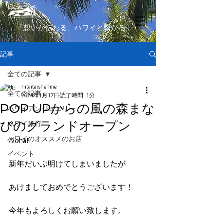
​「想いが伝わる、ハワイと繋がる」
記事
全ての記事
nitaitaishenme
全ての記事
2024年1月17日
読了時間: 1分
POP UPからの風の森まな
ハワイアンジュエリー
びのグランドオープン
ハワイ旅行
ハワイのオススメのお店
Aloha!
イベント
新年だいぶ明けてしまいましたが
あけましておめでとうございます！
今年もよろしくお願い致します。