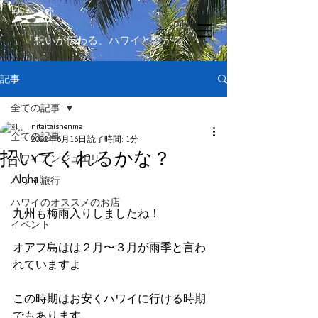
​「想いが伝わる、ハワイと繋がる」
記事
全ての記事
nitaitaishenme
全ての記事
2022年6月16日
読了時間: 1分
招いてくれるかな？
ハワイアンジュエリー
Aloha!
ハワイ旅行
ハワイのオススメのお店
九州も梅雨入りしましたね！
イベント
オアフ島はは２月〜３月が雨季と言わ
れていますよ
この時期はお安くハワイに行ける時期
でもあります