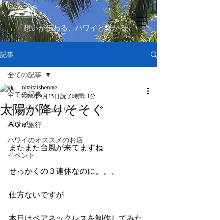
​「想いが伝わる、ハワイと繋がる」
記事
全ての記事
nitaitaishenme
全ての記事
2022年9月15日
読了時間: 1分
太陽が降りそそぐ
ハワイアンジュエリー
Aloha!
ハワイ旅行
ハワイのオススメのお店
またまた台風が来てますね
イベント
せっかくの３連休なのに。。。
仕方ないですが
本日はペアネックレスを制作してみた