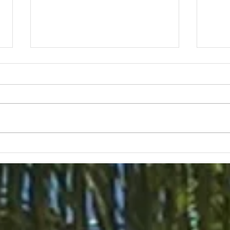
ワイキキにもあの「的」のマ
日本
ークが！
ワイ