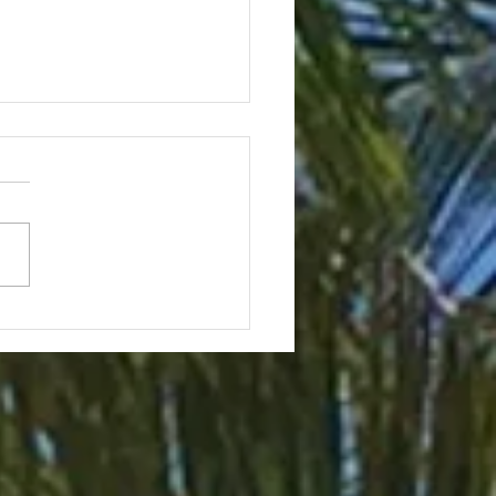
では人気のあの昆虫がハ
では…