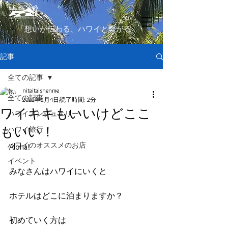
​「想いが伝わる、ハワイと繋がる」
記事
全ての記事
nitaitaishenme
全ての記事
2022年2月4日
読了時間: 2分
ワイキキもいいけどここ
ハワイアンジュエリー
もいい！
ハワイ旅行
ハワイのオススメのお店
Aloha!
イベント
みなさんはハワイにいくと
ホテルはどこに泊まりますか？
初めていく方は