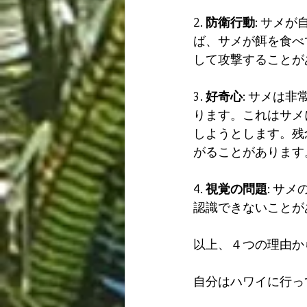
2. 
防衛行動
: サメ
ば、サメが餌を食べ
して攻撃することが
3. 
好奇心
: サメは
ります。これはサメ
しようとします。残
がることがあります
4. 
視覚の問題
: サ
認識できないことが
以上、４つの理由か
自分はハワイに行っ