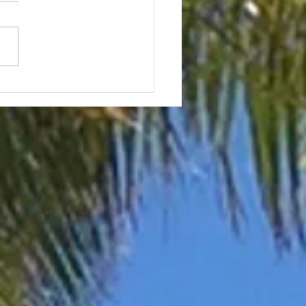
では人気のあの昆虫がハ
では…