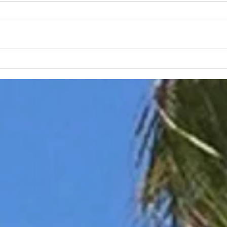
ワイキキにもあの「的」のマ
日本
ークが！
ワイ