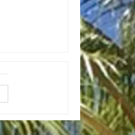
では人気のあの昆虫がハ
では…