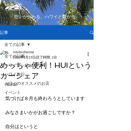
​「想いが伝わる、ハワイと繋がる」
記事
全ての記事
nitaitaishenme
全ての記事
2023年8月23日
読了時間: 2分
めっちゃ便利！HUIという
ハワイアンジュエリー
カーシェア
ハワイ旅行
ハワイのオススメのお店
Aloha!
イベント
気づけば８月も終わろうとしています
みなさまいかがお過ごしですか？
自分はというと