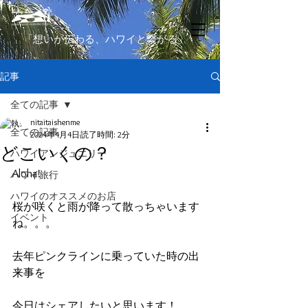
​「想いが伝わる、ハワイと繋がる」
記事
全ての記事
nitaitaishenme
全ての記事
2024年4月4日
読了時間: 2分
どこいくの？
ハワイアンジュエリー
Aloha!
ハワイ旅行
ハワイのオススメのお店
桜が咲くと雨が降って散っちゃいます
イベント
ね。。。
去年ピンクラインに乗っていた時の出
来事を
今日はシェアしたいと思います！