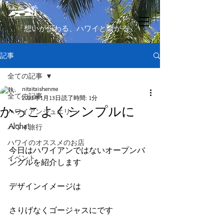
​「想いが伝わる、ハワイと繋がる」
記事
全ての記事
nitaitaishenme
全ての記事
2023年1月13日
読了時間: 1分
かっこよくシンプルに
ハワイアンジュエリー
Aloha!
ハワイ旅行
ハワイのオススメのお店
今日はハワイアンではないオープンバ
イベント
ングルを紹介します
デザインイメージは
さりげなくゴージャスにです