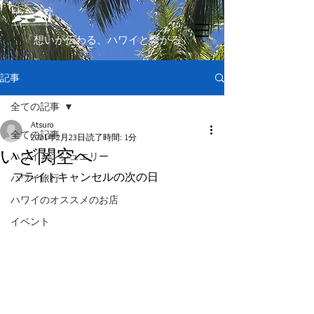
​「想いが伝わる、ハワイと繋がる」
記事
全ての記事
Atsuro
全ての記事
2021年2月23日
読了時間: 1分
いざ関空へ
ハワイアンジュエリー
フライトキャンセルの次の日
ハワイ旅行
ハワイのオススメのお店
イベント