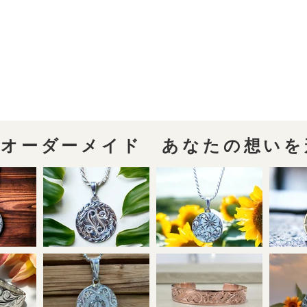
​「想いが伝わる、ハワイと繋がる
全オーダーメイド あなたの想いを