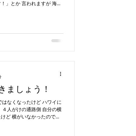
！」とか 言われますが 海入
いですw かっこよくいうと
だけで...
分
きましょう！
ではなくなったけど ハワイに
 ４人がけの通路側 自分の横
けど 横がいなかったので気
ミグレーション 審査官は初めて
...