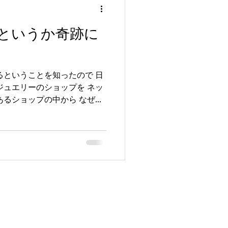
というか奇跡に
るということを知ったので 日
ジュエリーのショップを ネッ
あるショップの中から なぜそ
ないけど 速攻でインターン
とを...
彫金工房 マイティーダックス