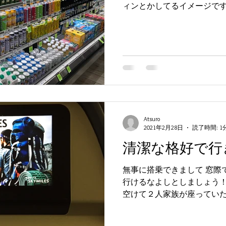
ィンとかしてるイメージです
らないし、サーフィンもしな
ハワイの風を感じて歩いている
Atsuro
2021年2月28日
読了時間: 1
清潔な格好で行
無事に搭乗できまして 窓際
行けるなよしとしましょう！
空けて２人家族が座っていた
楽 いざハワイ到着して イ
女性に当たりました いつもなら