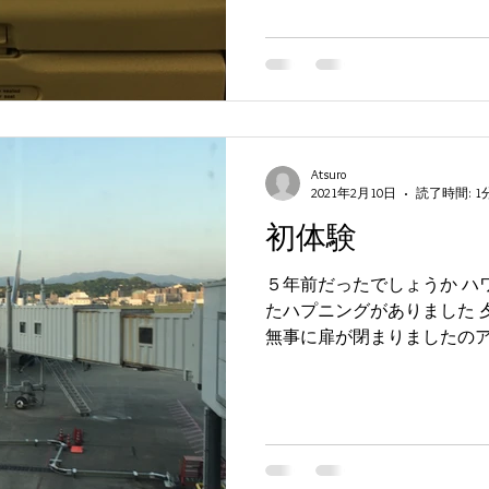
Atsuro
2021年2月10日
読了時間: 1
初体験
５年前だったでしょうか ハ
たハプニングがありました 
無事に扉が閉まりましたのア
待つのみ・・・のはずが １
ん？ すると、「システムの異