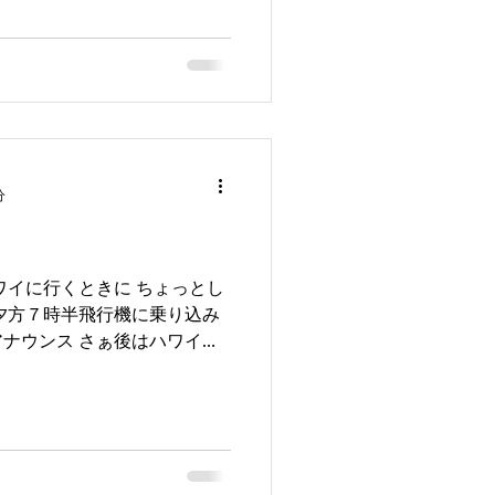
分
ワイに行くときに ちょっとし
夕方７時半飛行機に乗り込み
ナウンス さぁ後はハワイが
５分たっても飛び立たない
常が出ていますので...