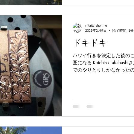
nitaitaishenme
2021年2月9日
読了時間: 1分
ドキドキ
ハワイ行きを決定した後のこ
匠になる Koichiro Taka
でのやりとりしかなかったの
た！！ その不安は会ってソ
その日から5日間だったかな..