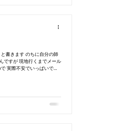
と書きます のちに自分の師
hashiさんですが 現地行くまでメール
で 実際不安でいっぱいでし
ッコー吹き飛びましたけどw
.