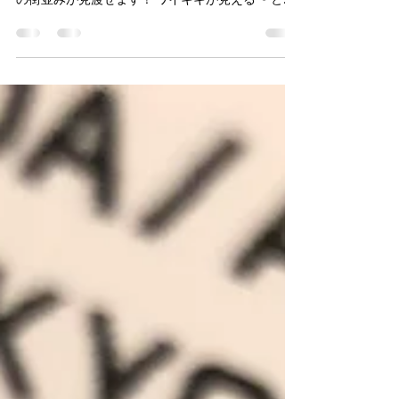
ハワイから帰る飛行機は窓側にほぼ座ります 左側
だとなおよし！ 離陸すると 空港からワイキキまで
の街並みが見渡せます！ ワイキキが見える〜 とい
う時に 右に大きく旋回するので もう少しまっすぐ
行ってくれ〜！ と毎回思いますw この時の帰りは
珍しく右側の窓側に座っていました...