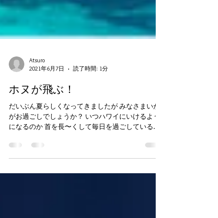
Atsuro
2021年6月7日
読了時間: 1分
ホヌが飛ぶ！
だいぶん夏らしくなってきましたが みなさまいか
がお過ごしでしょうか？ いつハワイにいけるよう
になるのか 首を長〜くして毎日を過ごしているこ
とと思います♪ コロナ禍で各航空会社が便数を減ら
してハワイ便を 飛ばしてくれています！ ハワイも
１日約２万人のアメリカ本土からの...